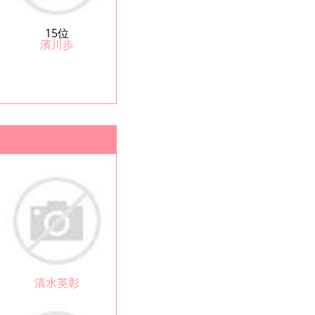
15位
濱川歩
清水英彰