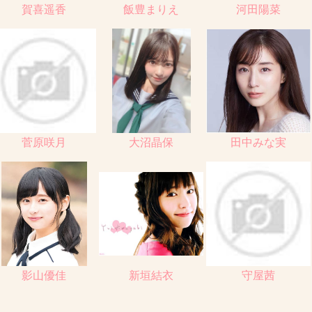
賀喜遥香
飯豊まりえ
河田陽菜
菅原咲月
大沼晶保
田中みな実
影山優佳
新垣結衣
守屋茜