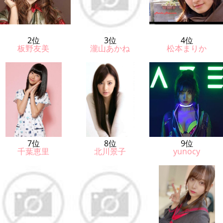
2位
3位
4位
板野友美
瀧山あかね
松本まりか
7位
8位
9位
千葉恵里
北川景子
yunocy