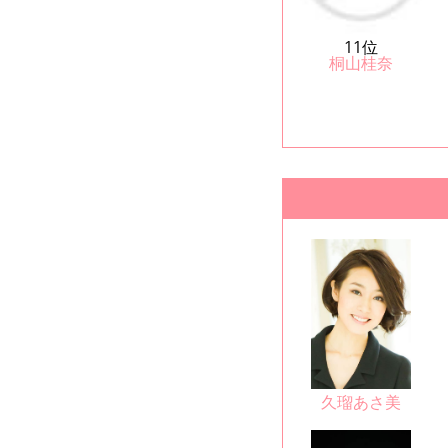
11位
桐山桂奈
久瑠あさ美