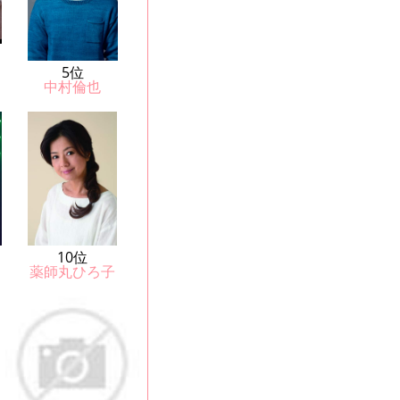
5位
中村倫也
10位
薬師丸ひろ子