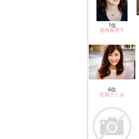
1位
筒井真理子
6位
石原さとみ