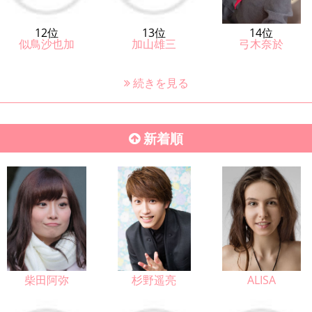
12位
13位
14位
似鳥沙也加
加山雄三
弓木奈於
続きを見る
新着順
柴田阿弥
杉野遥亮
ALISA