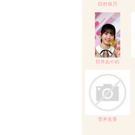
田村保乃
筒井あやめ
菅井友香