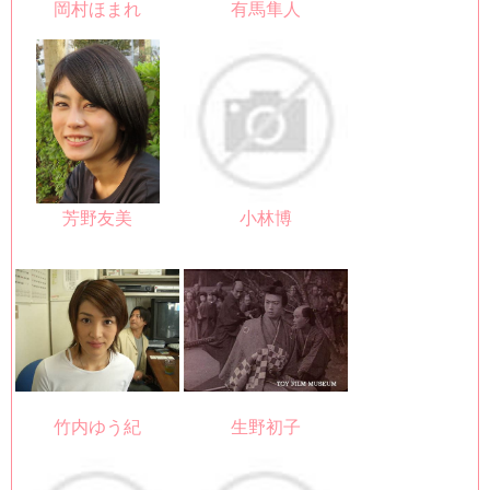
岡村ほまれ
有馬隼人
芳野友美
小林博
竹内ゆう紀
生野初子