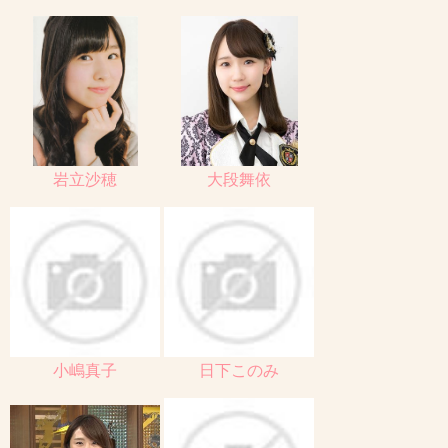
岩立沙穂
大段舞依
小嶋真子
日下このみ