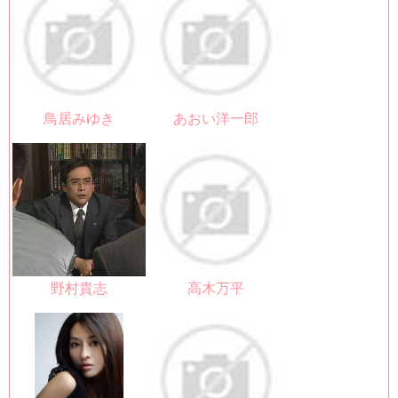
鳥居みゆき
あおい洋一郎
野村貴志
高木万平