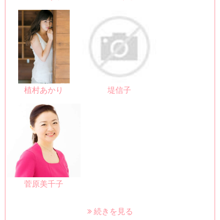
植村あかり
堤信子
菅原美千子
続きを見る