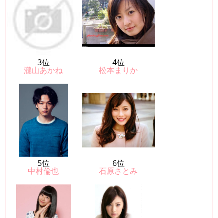
3位
4位
瀧山あかね
松本まりか
5位
6位
中村倫也
石原さとみ