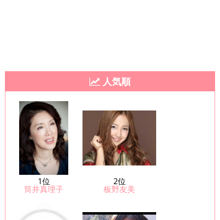
人気順
1位
2位
筒井真理子
板野友美