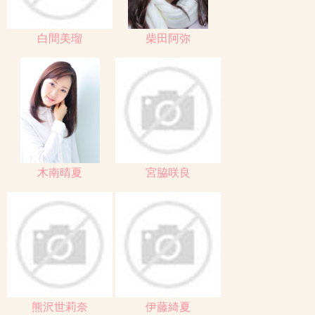
白間美瑠
柴田阿弥
木南晴夏
宮脇咲良
熊沢世莉奈
伊藤綺夏