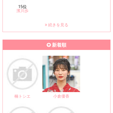
15位
濱川歩
続きを見る
新着順
楠トシエ
小倉優香