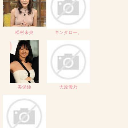
松村未央
キンタロー。
美保純
大原優乃