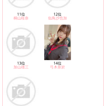
11位
12位
桐山桂奈
似鳥沙也加
13位
14位
加山雄三
弓木奈於