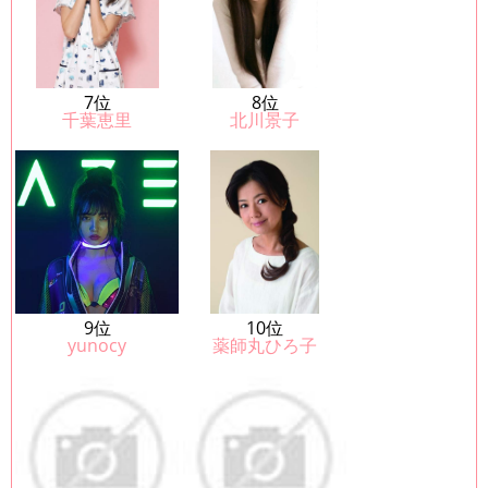
7位
8位
千葉恵里
北川景子
9位
10位
yunocy
薬師丸ひろ子