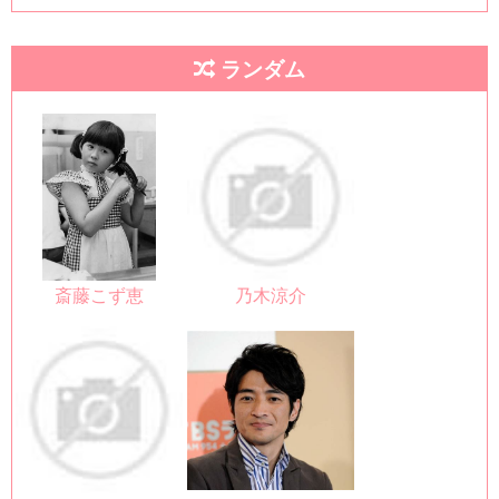
ランダム
斎藤こず恵
乃木涼介