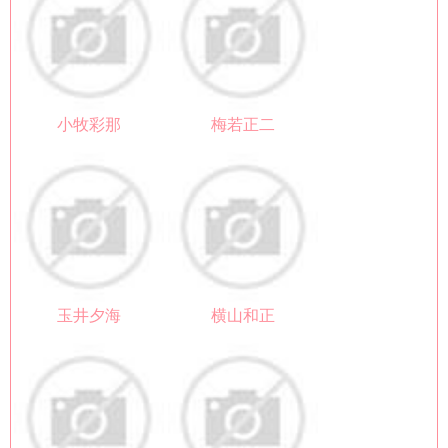
小牧彩那
梅若正二
玉井夕海
横山和正