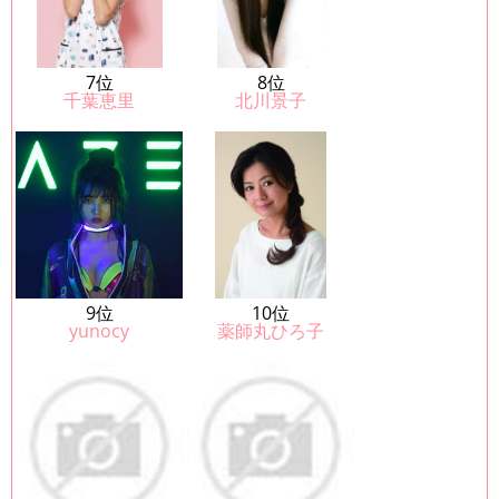
7位
8位
千葉恵里
北川景子
9位
10位
yunocy
薬師丸ひろ子