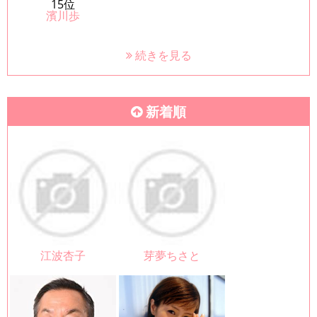
15位
濱川歩
続きを見る
新着順
江波杏子
芽夢ちさと