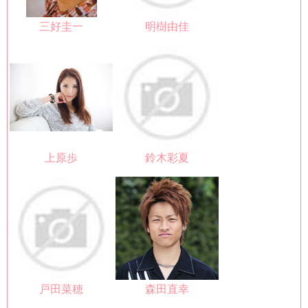
三好圭一
明樹由佳
上原歩
鈴木彩夏
戸田菜穂
森田直幸