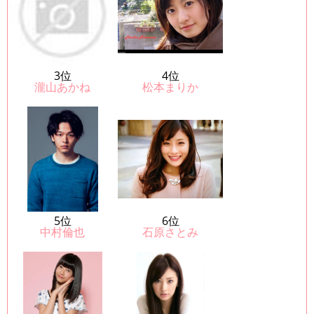
3位
4位
瀧山あかね
松本まりか
5位
6位
中村倫也
石原さとみ