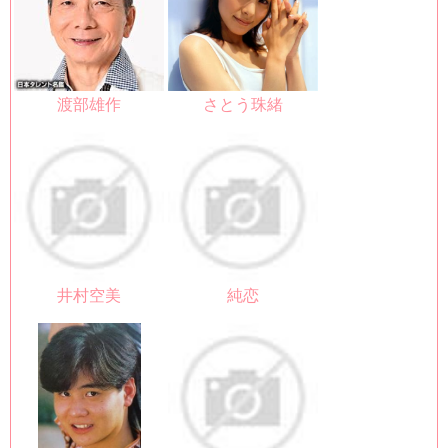
渡部雄作
さとう珠緒
井村空美
純恋