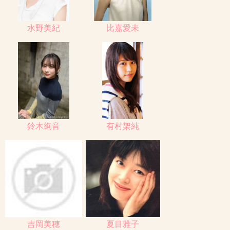
水野美紀
比嘉愛未
鈴木絢音
有村架純
吉岡美穂
夏目雅子