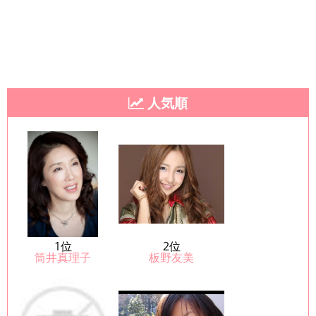
人気順
1位
2位
筒井真理子
板野友美