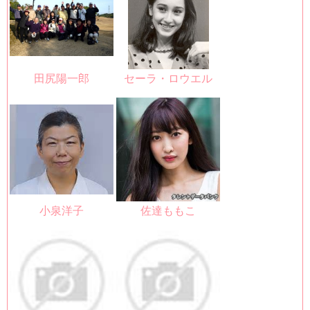
田尻陽一郎
セーラ・ロウエル
小泉洋子
佐達ももこ