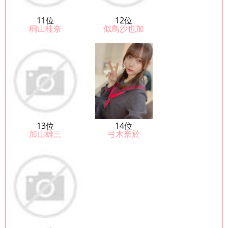
11位
12位
桐山桂奈
似鳥沙也加
13位
14位
加山雄三
弓木奈於