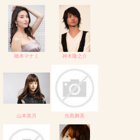
橋本マナミ
神木隆之介
山本美月
矢島舞美