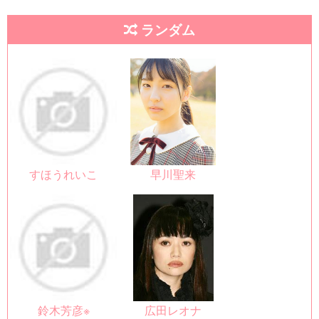
ランダム
すほうれいこ
早川聖来
鈴木芳彦※
広田レオナ