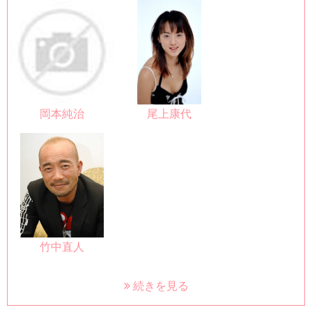
岡本純治
尾上康代
竹中直人
続きを見る