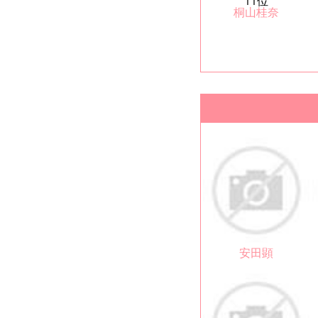
11位
桐山桂奈
安田顕