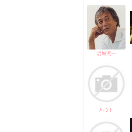
岩城滉一
ルウト