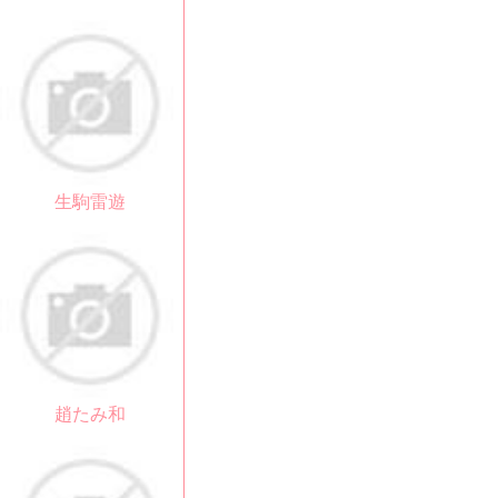
生駒雷遊
趙たみ和