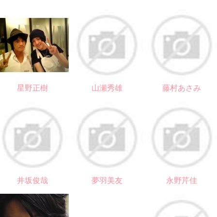
星野正樹
山瀬秀雄
藤村あさみ
井坂俊哉
夢羽美友
永野芹佳