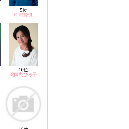
5位
中村倫也
10位
薬師丸ひろ子