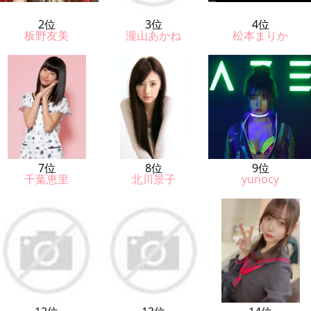
2位
3位
4位
板野友美
瀧山あかね
松本まりか
7位
8位
9位
千葉恵里
北川景子
yunocy