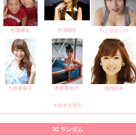
村瀬継太
中澤裕子
ちとせよしの
八田亜矢子
本田美奈子.
浅田好未
続きを見る
ランダム