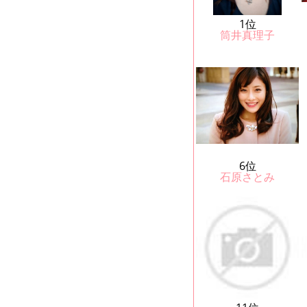
1位
筒井真理子
6位
石原さとみ