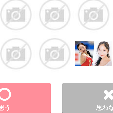
思う
思わ