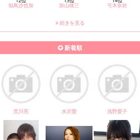
12位
13位
14位
似鳥沙也加
加山雄三
弓木奈於
続きを見る
新着順
荒川亮
水沢螢
浅野愛子