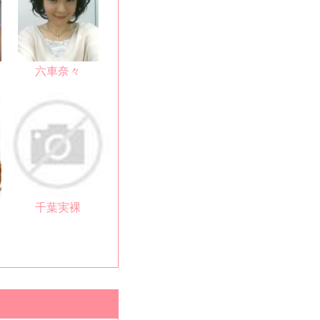
六車奈々
千葉実裸