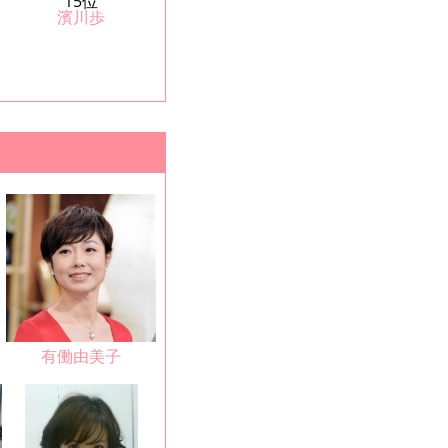
15位
濱川歩
有働由美子