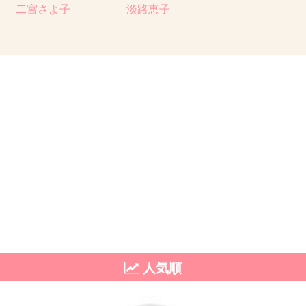
二宮さよ子
淡路恵子
人気順