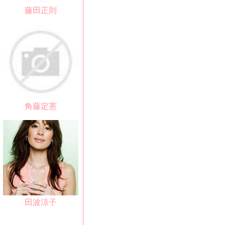
藤田正則
角藤定憲
田波涼子