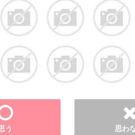
思う
思わ