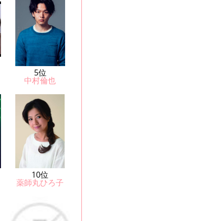
5位
中村倫也
10位
薬師丸ひろ子