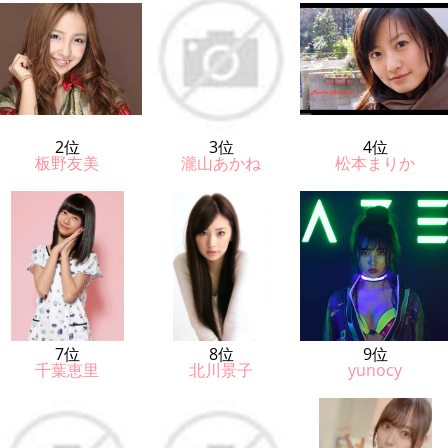
2位
3位
4位
板野友美
瀧山あかね
松本まりか
7位
8位
9位
千葉恵里
北川景子
yunocy