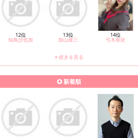
12位
13位
14位
似鳥沙也加
加山雄三
弓木奈於
続きを見る
新着順