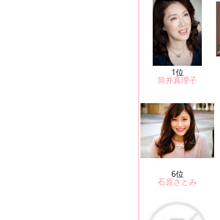
1位
筒井真理子
6位
石原さとみ