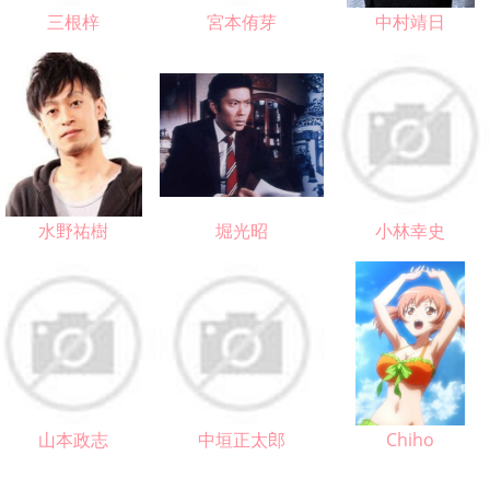
三根梓
宮本侑芽
中村靖日
水野祐樹
堀光昭
小林幸史
山本政志
中垣正太郎
Chiho