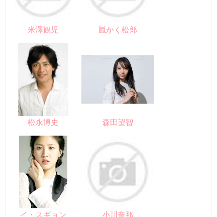
米澤観児
嵐かく松郎
松永博史
森田望智
イ・スギョン
小川奈那