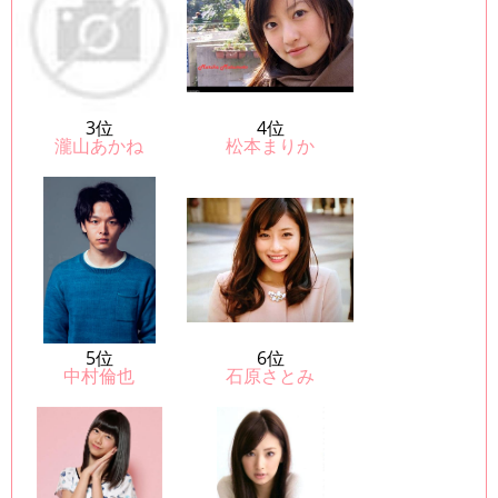
3位
4位
瀧山あかね
松本まりか
5位
6位
中村倫也
石原さとみ