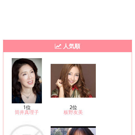
人気順
1位
2位
筒井真理子
板野友美