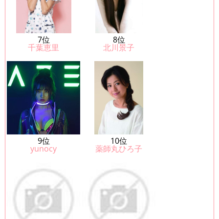
7位
8位
千葉恵里
北川景子
9位
10位
yunocy
薬師丸ひろ子