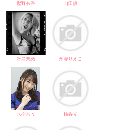
樫野有香
山田優
冴島奈緒
永塚りえこ
水樹奈々
柚香光