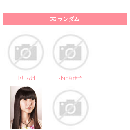
ランダム
中川素州
小正裕佳子