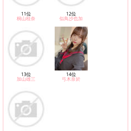
11位
12位
桐山桂奈
似鳥沙也加
13位
14位
加山雄三
弓木奈於