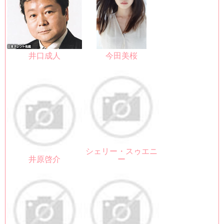
井口成人
今田美桜
シェリー・スゥエニ
井原啓介
ー