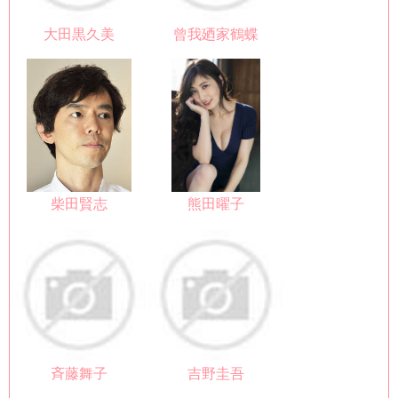
大田黒久美
曾我廼家鶴蝶
柴田賢志
熊田曜子
斉藤舞子
吉野圭吾