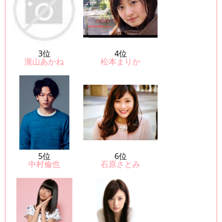
3位
4位
瀧山あかね
松本まりか
5位
6位
中村倫也
石原さとみ