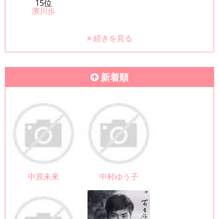
15位
濱川歩
続きを見る
新着順
中原未來
中村ゆう子