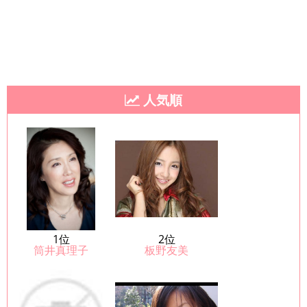
人気順
1位
2位
筒井真理子
板野友美