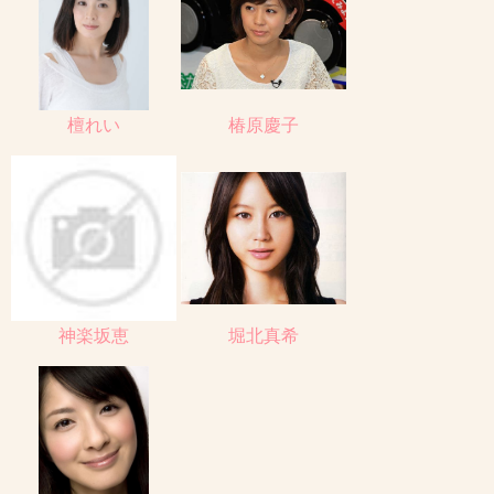
檀れい
椿原慶子
神楽坂恵
堀北真希