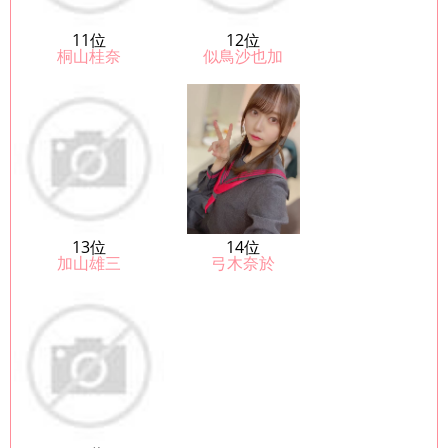
11位
12位
桐山桂奈
似鳥沙也加
13位
14位
加山雄三
弓木奈於