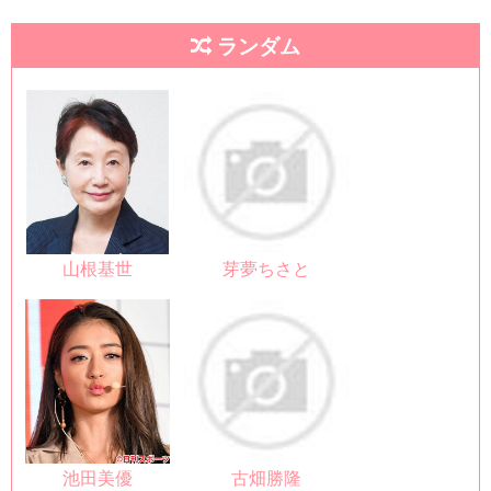
ランダム
山根基世
芽夢ちさと
池田美優
古畑勝隆