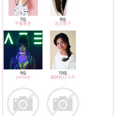
7位
8位
千葉恵里
北川景子
9位
10位
yunocy
薬師丸ひろ子