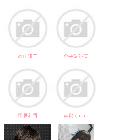
高山謙二
金井愛砂美
里見和香
菜那くらら