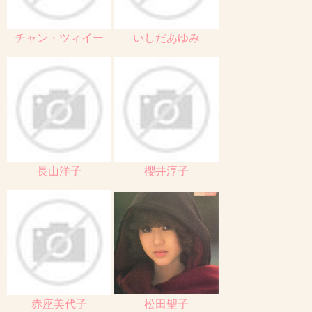
チャン・ツィイー
いしだあゆみ
長山洋子
櫻井淳子
赤座美代子
松田聖子