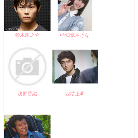
鈴木龍之介
頓知気さきな
浅野香織
四禮正明