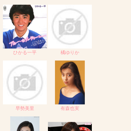
ひかる一平
橘ゆりか
早勢美里
有森也実