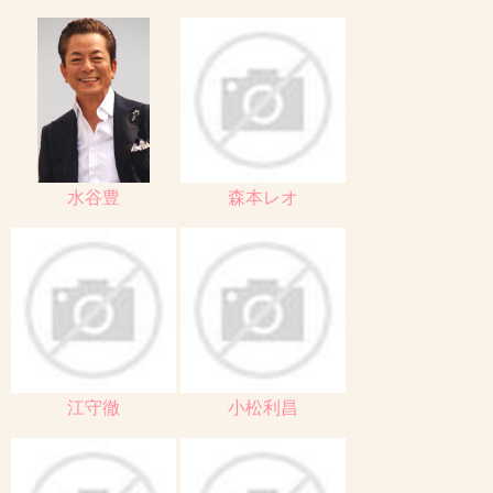
水谷豊
森本レオ
江守徹
小松利昌