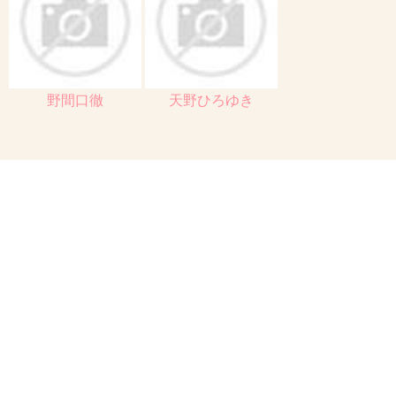
野間口徹
天野ひろゆき