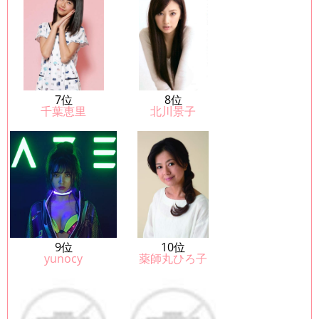
7位
8位
千葉恵里
北川景子
9位
10位
yunocy
薬師丸ひろ子