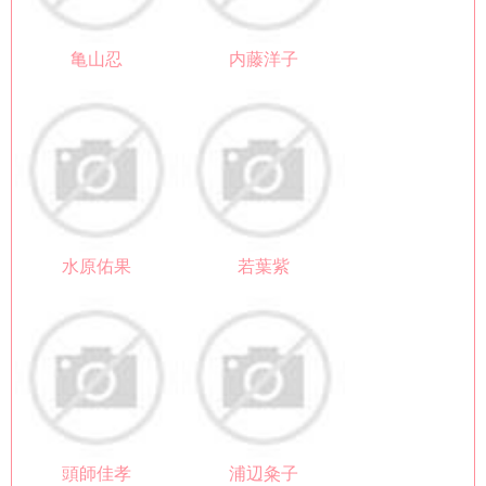
亀山忍
内藤洋子
水原佑果
若葉紫
頭師佳孝
浦辺粂子