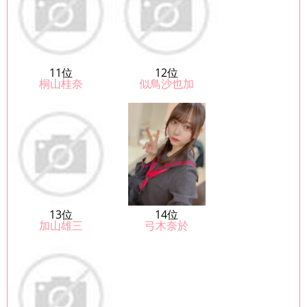
11位
12位
桐山桂奈
似鳥沙也加
13位
14位
加山雄三
弓木奈於