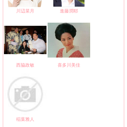
川辺菜月
進藤潤耶
西脇政敏
喜多川美佳
稲葉雅人