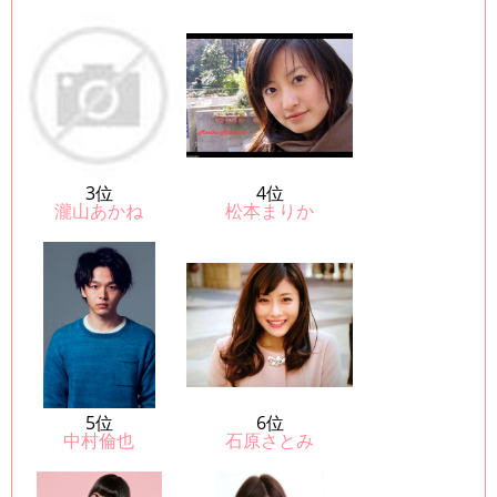
3位
4位
瀧山あかね
松本まりか
5位
6位
中村倫也
石原さとみ