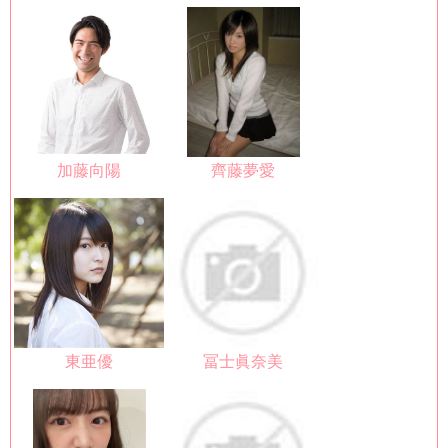
加藤向陽
齊藤夢愛
東亜優
冨士眞奈美