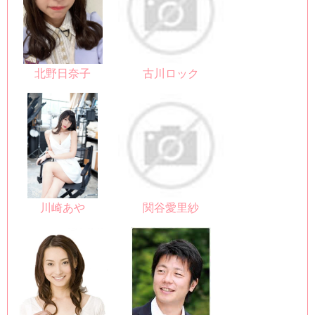
北野日奈子
古川ロック
川崎あや
関谷愛里紗