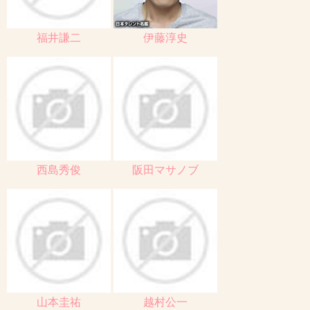
福井謙二
伊藤淳史
西島秀俊
阪田マサノブ
山本圭祐
越村公一