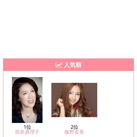
人気順
1位
2位
筒井真理子
板野友美